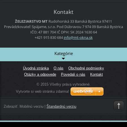
Kontakt
ŽELEZIARSTVO MT
Rudohorská 33
Banská Bystrica
97411
Prevádzkovateľ:
Spájame, s.r.o.
Pod Dúbravou 7
974 09 Banská Bystrica
IČO: 47 881 704
IČ DPH: SK 2024 1630 64
+421 915 830 684
info@mt-
okna.sk
Kategórie
Úvodná stránka
O nás
Obchodné podmienky
Otázky a odpovede
Povedali o nás
Kontakt
© 2015 Všetky práva vyhradené.
Vytvorte si web stránku zdarma!
Zobraziť:
Mobilnú verziu
|
Štandardnú verziu